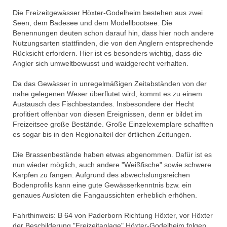
Die Freizeitgewässer Höxter-Godelheim bestehen aus zwei
Seen, dem Badesee und dem Modellbootsee. Die
Benennungen deuten schon darauf hin, dass hier noch andere
Nutzungsarten stattfinden, die von den Anglern entsprechende
Rücksicht erfordern. Hier ist es besonders wichtig, dass die
Angler sich umweltbewusst und waidgerecht verhalten.
Da das Gewässer in unregelmäßigen Zeitabständen von der
nahe gelegenen Weser überflutet wird, kommt es zu einem
Austausch des Fischbestandes. Insbesondere der Hecht
profitiert offenbar von diesen Ereignissen, denn er bildet im
Freizeitsee große Bestände. Große Einzelexemplare schafften
es sogar bis in den Regionalteil der örtlichen Zeitungen.
Die Brassenbestände haben etwas abgenommen. Dafür ist es
nun wieder möglich, auch andere "Weißfische" sowie schwere
Karpfen zu fangen. Aufgrund des abwechslungsreichen
Bodenprofils kann eine gute Gewässerkenntnis bzw. ein
genaues Ausloten die Fangaussichten erheblich erhöhen.
Fahrthinweis: B 64 von Paderborn Richtung Höxter, vor Höxter
der Beschilderung "Freizeitanlage" Höxter-Godelheim folgen.